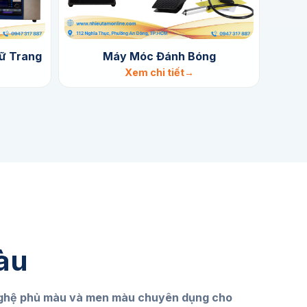
ữ Trang
Máy Móc Đánh Bóng
M
Xem chi tiết
àu
ghệ phủ màu và men màu chuyên dụng cho