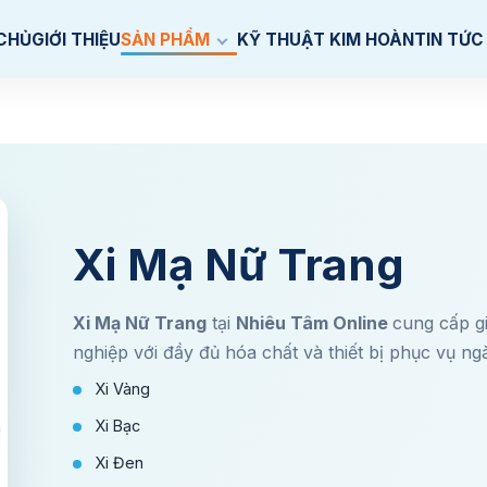
CHỦ
GIỚI THIỆU
SẢN PHẨM
KỸ THUẬT KIM HOÀN
TIN TỨC
Xi Mạ Nữ Trang
Xi Mạ Nữ Trang
tại
Nhiêu Tâm Online
cung cấp g
nghiệp với đầy đủ hóa chất và thiết bị phục vụ
Xi Vàng
Xi Bạc
Xi Đen