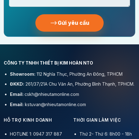
Gửi yêu cầu
CÔNG TY TNHH THIẾT BỊ KIM HOÀN NTO
Showroom:
112 Nghĩa Thục, Phường An Đông, TPHCM
ĐKKD:
261/37/21A Chu Văn An, Phường Bình Thạnh, TPHCM.
Email:
cskh@nhieutamonline.com
Email:
kstuvan@nhieutamonline.com
HỖ TRỢ KINH DOANH
THỜI GIAN LÀM VIỆC
HOTLINE 1: 0947 317 887
Thứ 2- Thứ 6: 8h00 - 18h