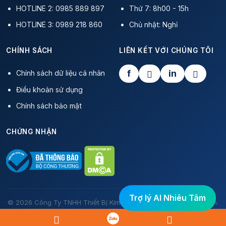
HOTLINE 2: 0985 889 897
Thứ 7: 8h00 - 15h
HOTLINE 3: 0989 218 860
Chủ nhật: Nghỉ
CHÍNH SÁCH
LIÊN KẾT VỚI CHÚNG TÔI
f
in
Chính sách dữ liệu cá nhân
Điều khoản sử dụng
Chính sách bảo mật
CHỨNG NHẬN
Trợ lý AI Nhiêu Tâm
© 2026 Công Ty TNHH Thiết Bị Kim Hoàn NTO. Bảo lưu mọi quyền.