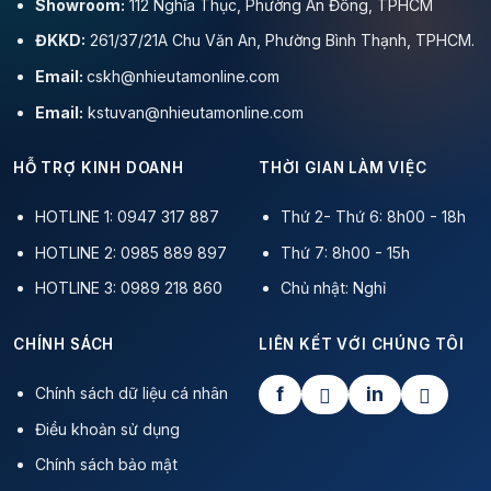
Showroom:
112 Nghĩa Thục, Phường An Đông, TPHCM
ĐKKD:
261/37/21A Chu Văn An, Phường Bình Thạnh, TPHCM.
Email:
cskh@nhieutamonline.com
Email:
kstuvan@nhieutamonline.com
HỖ TRỢ KINH DOANH
THỜI GIAN LÀM VIỆC
HOTLINE 1: 0947 317 887
Thứ 2- Thứ 6: 8h00 - 18h
HOTLINE 2: 0985 889 897
Thứ 7: 8h00 - 15h
HOTLINE 3: 0989 218 860
Chủ nhật: Nghỉ
CHÍNH SÁCH
LIÊN KẾT VỚI CHÚNG TÔI
f
in
Chính sách dữ liệu cá nhân
Điều khoản sử dụng
Chính sách bảo mật