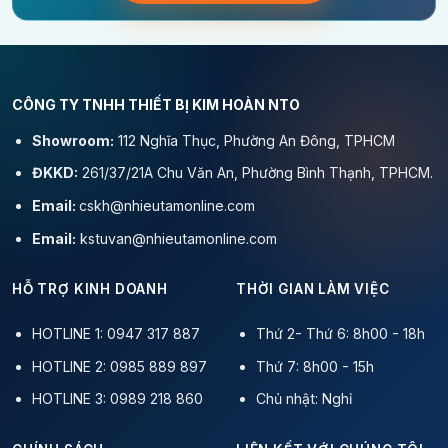
CÔNG TY TNHH THIẾT BỊ KIM HOÀN NTO
Showroom:
112 Nghĩa Thục, Phường An Đông, TPHCM
ĐKKD:
261/37/21A Chu Văn An, Phường Bình Thạnh, TPHCM.
Email:
cskh@nhieutamonline.com
Email:
kstuvan@nhieutamonline.com
HỖ TRỢ KINH DOANH
THỜI GIAN LÀM VIỆC
HOTLINE 1: 0947 317 887
Thứ 2- Thứ 6: 8h00 - 18h
HOTLINE 2: 0985 889 897
Thứ 7: 8h00 - 15h
HOTLINE 3: 0989 218 860
Chủ nhật: Nghỉ