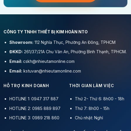
CÔNG TY TNHH THIẾT BỊ KIM HOÀN NTO
Showroom:
112 Nghĩa Thục, Phường An Đông, TPHCM
ĐKKD:
261/37/21A Chu Văn An, Phường Bình Thạnh, TPHCM.
Email:
cskh@nhieutamonline.com
Email:
kstuvan@nhieutamonline.com
HỖ TRỢ KINH DOANH
THỜI GIAN LÀM VIỆC
HOTLINE 1: 0947 317 887
Thứ 2- Thứ 6: 8h00 - 18h
HOTLINE 2: 0985 889 897
Thứ 7: 8h00 - 15h
HOTLINE 3: 0989 218 860
Chủ nhật: Nghỉ