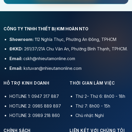
CÔNG TY TNHH THIẾT BỊ KIM HOÀN NTO
Showroom:
112 Nghĩa Thục, Phường An Đông, TPHCM
ĐKKD:
261/37/21A Chu Văn An, Phường Bình Thạnh, TPHCM.
Email:
cskh@nhieutamonline.com
Email:
kstuvan@nhieutamonline.com
HỖ TRỢ KINH DOANH
THỜI GIAN LÀM VIỆC
HOTLINE 1: 0947 317 887
Thứ 2- Thứ 6: 8h00 - 18h
HOTLINE 2: 0985 889 897
Thứ 7: 8h00 - 15h
HOTLINE 3: 0989 218 860
Chủ nhật: Nghỉ
CHÍNH SÁCH
LIÊN KẾT VỚI CHÚNG TÔI